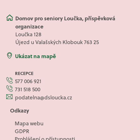
Domov pro seniory Loučka, příspěvková
organizace
Loučka 128
Újezd u Valašských Klobouk 763 25
Ukázat na mapě
RECEPCE
577 006 921
731 518 500
podatelna@dsloucka.cz
Odkazy
Mapa webu
GDPR
Prohlášení o přístupnosti