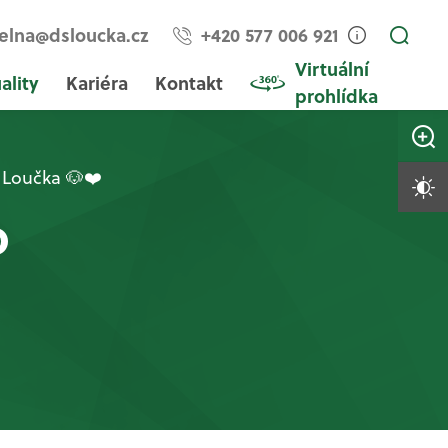
elna@dsloucka.cz
+420 577 006 921
Virtuální
ality
Kariéra
Kontakt
prohlídka
Zvětši
 Loučka 🐶❤️
Vysoký 
o