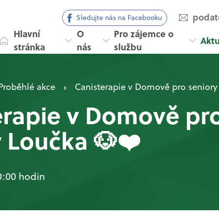
podat
Sledujte nás na Facebooku
Hlavní
O
Pro zájemce o
Aktu
stránka
nás
službu
Proběhlé akce
Canisterapie v Domově pro seniory
erapie v Domově pr
y Loučka 🐶❤️
0:00 hodin